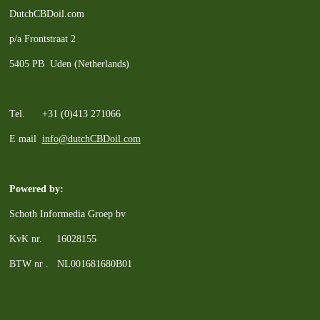
DutchCBDoil.com
p/a Frontstraat 2
5405 PB Uden (Netherlands)
Tel. +31 (0)413 271066
E mail
info@dutchCBDoil.com
Powered by:
Schoth Informedia Groep bv
KvK nr. 16028155
BTW nr . NL001681680B01