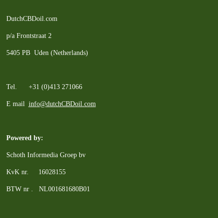
DutchCBDoil.com
p/a Frontstraat 2
5405 PB Uden (Netherlands)
Tel. +31 (0)413 271066
E mail
info@dutchCBDoil.com
Powered by:
Schoth Informedia Groep bv
KvK nr. 16028155
BTW nr . NL001681680B01