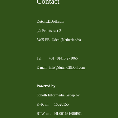
Contact
DutchCBDoil.com
p/a Frontstraat 2
5405 PB Uden (Netherlands)
Tel. +31 (0)413 271066
E mail
info@dutchCBDoil.com
Powered by:
Schoth Informedia Groep bv
KvK nr. 16028155
BTW nr . NL001681680B01