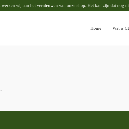
werken wij aan het vernieuwen van onze shop. Het kan zijn dat nog niet
Home
Wat is C
.