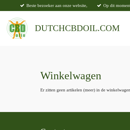
Beste bezoeker aan onze website,
Op dit moment 
Ga
direct
naar
de
DUTCH
CBDOIL.COM
hoofdinhoud
Winkelwagen
Er zitten geen artikelen (meer) in de winkelwagen