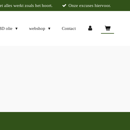
 alles werkt zoals het hoort.
Onze excuses hiervoor.
BD olie
webshop
Contact