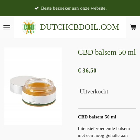
Ga
Beste bezoeker aan onze website,
direct
naar
DUTCH
CBDOIL.COM
de
hoofdinhoud
CBD balsem 50 ml
€ 36,50
Uitverkocht
CBD balsem 50 ml
Intensief voedende balsem
met een hoog gehalte aan